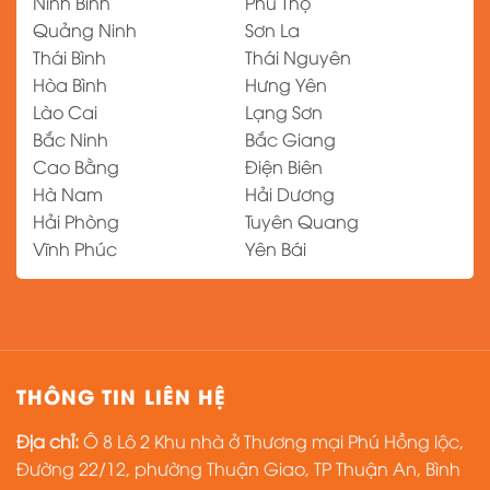
Ninh Bình
Phú Thọ
Quảng Ninh
Sơn La
Thái Bình
Thái Nguyên
Hòa Bình
Hưng Yên
Lào Cai
Lạng Sơn
Bắc Ninh
Bắc Giang
Cao Bằng
Điện Biên
Hà Nam
Hải Dương
Hải Phòng
Tuyên Quang
Vĩnh Phúc
Yên Bái
THÔNG TIN LIÊN HỆ
Địa chỉ:
Ô 8 Lô 2 Khu nhà ở Thương mại Phú Hồng lộc,
Đường 22/12, phường Thuận Giao, TP Thuận An, Bình