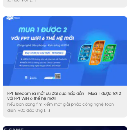
FPT Telecom ra mắt ưu đãi cực hấp dẫn – Mua 1 được tới 2
với FPT WiFi 6 thế hệ mới!
Nếu bạn đang tìm kiếm một giải pháp công nghệ toàn
diện, vừa đáp ứng [...]