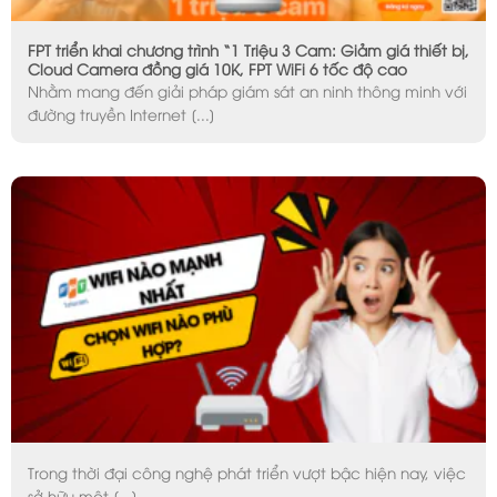
FPT triển khai chương trình “1 Triệu 3 Cam: Giảm giá thiết bị,
Cloud Camera đồng giá 10K, FPT WiFi 6 tốc độ cao
Nhằm mang đến giải pháp giám sát an ninh thông minh với
đường truyền Internet [...]
Trong thời đại công nghệ phát triển vượt bậc hiện nay, việc
sở hữu một [...]