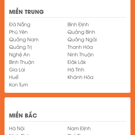
MIỀN TRUNG
Đà Nẵng
Bình Định
Phú Yên
Quảng Bình
Quảng Nam
Quảng Ngãi
Quảng Trị
Thanh Hóa
Nghệ An
Ninh Thuận
Bình Thuận
Đăk Lăk
Gia Lai
Hà Tĩnh
Huế
Khánh Hòa
Kon Tum
MIỀN BẮC
Hà Nội
Nam Định