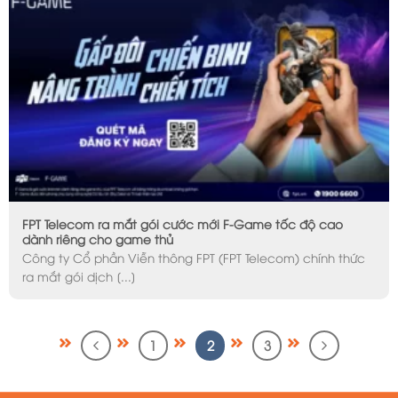
FPT Telecom ra mắt gói cước mới F-Game tốc độ cao
dành riêng cho game thủ
Công ty Cổ phần Viễn thông FPT (FPT Telecom) chính thức
ra mắt gói dịch [...]
1
2
3