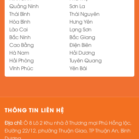
Quảng Ninh
Sơn La
Thái Bình
Thái Nguyên
Hòa Bình
Hưng Yên
Lào Cai
Lạng Sơn
Bắc Ninh
Bắc Giang
Cao Bằng
Điện Biên
Hà Nam
Hải Dương
Hải Phòng
Tuyên Quang
Vĩnh Phúc
Yên Bái
THÔNG TIN LIÊN HỆ
Địa chỉ:
Ô 8 Lô 2 Khu nhà ở Thương mại Phú Hồng lộc,
Đường 22/12, phường Thuận Giao, TP Thuận An, Bình
Dương