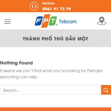
Skip
Hotline
0961 91 72 79
to
content
THÀNH PHỐ THỦ DẦU MỘT
Nothing Found
It seems we can’t find what you’re looking for. Perhaps
searching can help.