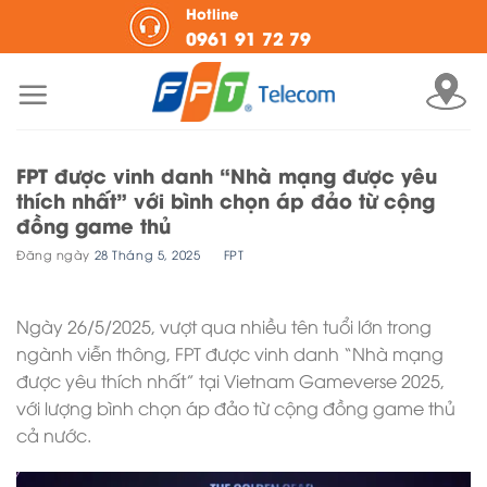
Skip
Hotline
0961 91 72 79
to
content
FPT được vinh danh “Nhà mạng được yêu
thích nhất” với bình chọn áp đảo từ cộng
đồng game thủ
Đăng ngày
28 Tháng 5, 2025
BY
FPT
Ngày 26/5/2025, vượt qua nhiều tên tuổi lớn trong
ngành viễn thông, FPT được vinh danh “Nhà mạng
được yêu thích nhất” tại Vietnam Gameverse 2025,
với lượng bình chọn áp đảo từ cộng đồng game thủ
cả nước.