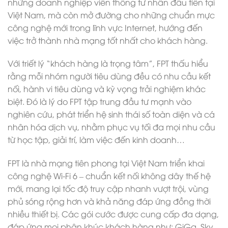
những doanh nghiệp viễn thông tư nhân đầu tiên tại
Việt Nam, mà còn mở đường cho những chuẩn mực
công nghệ mới trong lĩnh vực Internet, hướng đến
việc trở thành nhà mạng tốt nhất cho khách hàng.
Với triết lý “khách hàng là trọng tâm”, FPT thấu hiểu
rằng mỗi nhóm người tiêu dùng đều có nhu cầu kết
nối, hành vi tiêu dùng và kỳ vọng trải nghiệm khác
biệt. Đó là lý do FPT tập trung đầu tư mạnh vào
nghiên cứu, phát triển hệ sinh thái số toàn diện và cá
nhân hóa dịch vụ, nhằm phục vụ tối đa mọi nhu cầu
từ học tập, giải trí, làm việc đến kinh doanh…
FPT là nhà mạng tiên phong tại Việt Nam triển khai
công nghệ Wi-Fi 6 – chuẩn kết nối không dây thế hệ
mới, mang lại tốc độ truy cập nhanh vượt trội, vùng
phủ sóng rộng hơn và khả năng đáp ứng đồng thời
nhiều thiết bị. Các gói cước được cung cấp đa dạng,
đáp ứng mọi phân khúc khách hàng như: GiGa, Sky,