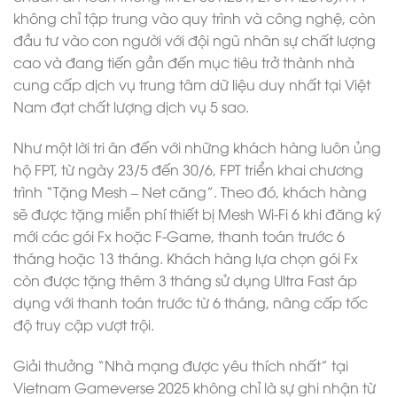
không chỉ tập trung vào quy trình và công nghệ, còn
đầu tư vào con người với đội ngũ nhân sự chất lượng
cao và đang tiến gần đến mục tiêu trở thành nhà
cung cấp dịch vụ trung tâm dữ liệu duy nhất tại Việt
Nam đạt chất lượng dịch vụ 5 sao.
Như một lời tri ân đến với những khách hàng luôn ủng
hộ FPT, từ ngày 23/5 đến 30/6, FPT triển khai chương
trình “Tặng Mesh – Net căng”. Theo đó, khách hàng
sẽ được tặng miễn phí thiết bị Mesh Wi-Fi 6 khi đăng ký
mới các gói Fx hoặc F-Game, thanh toán trước 6
tháng hoặc 13 tháng. Khách hàng lựa chọn gói Fx
còn được tặng thêm 3 tháng sử dụng Ultra Fast áp
dụng với thanh toán trước từ 6 tháng, nâng cấp tốc
độ truy cập vượt trội.
Giải thưởng “Nhà mạng được yêu thích nhất” tại
Vietnam Gameverse 2025 không chỉ là sự ghi nhận từ