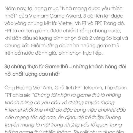
Năm nay, tại hạng mục “Nhà mạng được yêu thích
nhất” của Vietnam Game Award, 3 cái tên lọt được
vào vòng chung kết là: Viettel, VNPT và FPT. Trong đó,
FPT là cái tên giành được chiến thắng chung cuộc,
khi dẫn đầu số lượng bình chọn ở cả 2 vòng Sơ loại và
Chung kết. Giải thưởng do chính những game thủ
trên cả nước đánh giá, bình chọn trực tiếp.
Sự chứng thực từ Game thủ – những khách hàng đòi
hỏi chất lượng cao nhất
Ông Hoàng Việt Anh, Chủ tịch FPT Telecom, Tập đoàn
FPT chia sẻ:
“Chúng tôi nhận ra game thủ là những
khách hàng có yêu cầu về đường truyền mạng
internet khắt khe nhất do đặc trưng việc chơi/thi đấu
cần mạng tốc độ cao, ổn định, độ trễ thấp. Đường
truyền mạng là một trong những yếu tố quan trọng
hỗ trợ game thủ chiến thắng. Thuyết phục được tệp