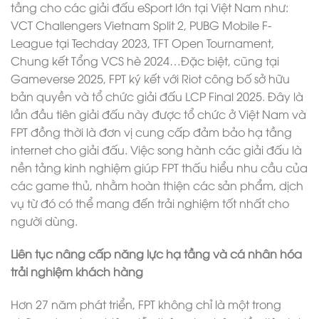
tầng cho các giải đấu eSport lớn tại Việt Nam như:
VCT Challengers Vietnam Split 2, PUBG Mobile F-
League tại Techday 2023, TFT Open Tournament,
Chung kết Tổng VCS hè 2024…Đặc biệt, cũng tại
Gameverse 2025, FPT ký kết với Riot công bố sở hữu
bản quyền và tổ chức giải đấu LCP Final 2025. Đây là
lần đầu tiên giải đấu này được tổ chức ở Việt Nam và
FPT đồng thời là đơn vị cung cấp đảm bảo hạ tầng
internet cho giải đấu. Việc song hành các giải đấu là
nền tảng kinh nghiệm giúp FPT thấu hiểu nhu cầu của
các game thủ, nhằm hoàn thiện các sản phẩm, dịch
vụ từ đó có thể mang đến trải nghiệm tốt nhất cho
người dùng.
Liên tục nâng cấp năng lực hạ tầng và cá nhân hóa
trải nghiệm khách hàng
Hơn 27 năm phát triển, FPT không chỉ là một trong