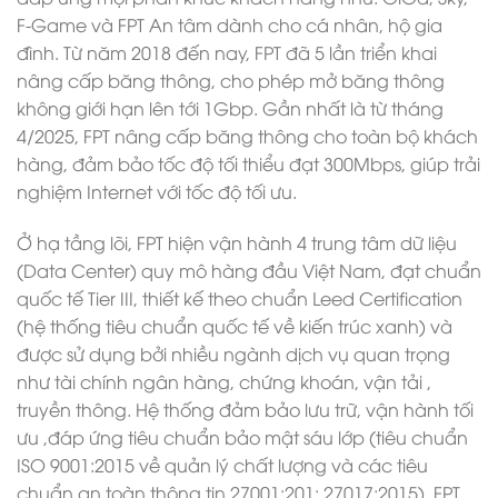
F-Game và FPT An tâm dành cho cá nhân, hộ gia
đình. Từ năm 2018 đến nay, FPT đã 5 lần triển khai
nâng cấp băng thông, cho phép mở băng thông
không giới hạn lên tới 1Gbp. Gần nhất là từ tháng
4/2025, FPT nâng cấp băng thông cho toàn bộ khách
hàng, đảm bảo tốc độ tối thiểu đạt 300Mbps, giúp trải
nghiệm Internet với tốc độ tối ưu.
Ở hạ tầng lõi, FPT hiện vận hành 4 trung tâm dữ liệu
(Data Center) quy mô hàng đầu Việt Nam, đạt chuẩn
quốc tế Tier III, thiết kế theo chuẩn Leed Certification
(hệ thống tiêu chuẩn quốc tế về kiến trúc xanh) và
được sử dụng bởi nhiều ngành dịch vụ quan trọng
như tài chính ngân hàng, chứng khoán, vận tải ,
truyền thông. Hệ thống đảm bảo lưu trữ, vận hành tối
ưu ,đáp ứng tiêu chuẩn bảo mật sáu lớp (tiêu chuẩn
ISO 9001:2015 về quản lý chất lượng và các tiêu
chuẩn an toàn thông tin 27001:201; 27017:2015). FPT