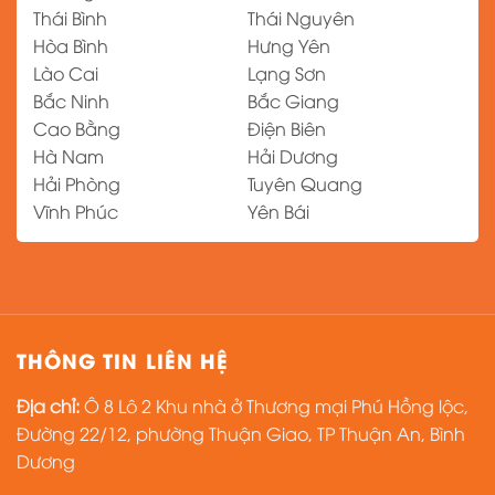
Thái Bình
Thái Nguyên
Hòa Bình
Hưng Yên
Lào Cai
Lạng Sơn
Bắc Ninh
Bắc Giang
Cao Bằng
Điện Biên
Hà Nam
Hải Dương
Hải Phòng
Tuyên Quang
Vĩnh Phúc
Yên Bái
THÔNG TIN LIÊN HỆ
Địa chỉ:
Ô 8 Lô 2 Khu nhà ở Thương mại Phú Hồng lộc,
Đường 22/12, phường Thuận Giao, TP Thuận An, Bình
Dương