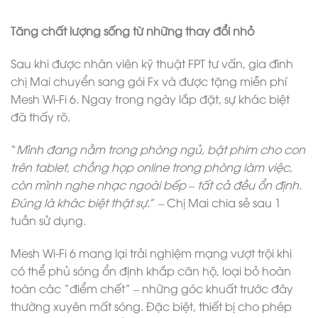
Tăng chất lượng sống từ những thay đổi nhỏ
Sau khi được nhân viên kỹ thuật FPT tư vấn, gia đình
chị Mai chuyển sang gói Fx và được tặng miễn phí
Mesh Wi-Fi 6. Ngay trong ngày lắp đặt, sự khác biệt
đã thấy rõ.
“
Mình đang nằm trong phòng ngủ, bật phim cho con
trên tablet, chồng họp online trong phòng làm việc,
còn mình nghe nhạc ngoài bếp – tất cả đều ổn định.
Đúng là khác biệt thật sự.
” – Chị Mai chia sẻ sau 1
tuần sử dụng.
Mesh Wi-Fi 6 mang lại trải nghiệm mạng vượt trội khi
có thể phủ sóng ổn định khắp căn hộ, loại bỏ hoàn
toàn các “điểm chết” – những góc khuất trước đây
thường xuyên mất sóng. Đặc biệt, thiết bị cho phép