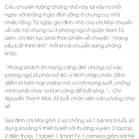
Câu chuyện tưởng chừng nhỏ này lại xảy ra mỗi
ngày với không ít gia đình sống ở chung cư, nhà
nhiều tầng. Từ ngày gia đình nhỏ của chị Mai chuyển
về căn hộ chung cư 3 phòng ngủ ở quận Nam Từ
Liêm, chị liên tục phải than phiền về chuyện “mạng
yếu bất thình lình” mỗi khi di chuyển sang phòng
khác.
“Phòng khách thì mạng căng đét, nhưng cứ vào
phòng ngủ là phải mở 4G vì Wi-Fi chập chờn. Đỉnh
điểm là hôm họp online mà cứ rớt mạng suốt, chồng
mình phải chạy ra ban công để bắt sóng.” – Chị
Nguyễn Thanh Mai, 33 tuổi, nhân viên văn phòng chia
sẻ.
Gia đình chị Mai gồm 2 vợ chồng và 1 bé trai 5 tuổi, sử
dụng khoảng 9 thiết bị kết nối thường xuyên: 2 laptop,
2 điện thoại, 1 tablet, 1 Smart TV, 1 camera giám sát trẻ