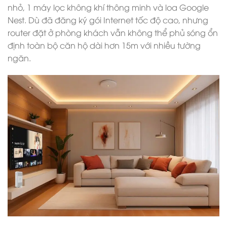
nhỏ, 1 máy lọc không khí thông minh và loa Google
Nest. Dù đã đăng ký gói Internet tốc độ cao, nhưng
router đặt ở phòng khách vẫn không thể phủ sóng ổn
định toàn bộ căn hộ dài hơn 15m với nhiều tường
ngăn.