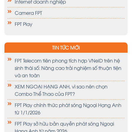
Internet doanh nghiệp
Camera FPT
FPT Play
TIN TỨC MỚI
FPT Telecom tiên phong tích hợp VNeID trên hệ
sinh thái số: Nâng cao trải nghiệm số thuận tiện
và an toàn
XEM NGOẠI HẠNG ANH, vì sao nên chọn
Combo Thể Thao của FPT?
FPT Play chính thức phát sóng Ngoại Hạng Anh
từ 1/1/2026
FPT Play sở hữu bản quyền phát sóng Ngoại
Hạng Anh từ năm 2026