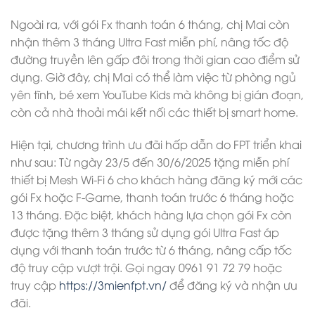
Ngoài ra, với gói Fx thanh toán 6 tháng, chị Mai còn
nhận thêm 3 tháng Ultra Fast miễn phí, nâng tốc độ
đường truyền lên gấp đôi trong thời gian cao điểm sử
dụng. Giờ đây, chị Mai có thể làm việc từ phòng ngủ
yên tĩnh, bé xem YouTube Kids mà không bị gián đoạn,
còn cả nhà thoải mái kết nối các thiết bị smart home.
Hiện tại, chương trình ưu đãi hấp dẫn do FPT triển khai
như sau: Từ ngày 23/5 đến 30/6/2025 tặng miễn phí
thiết bị Mesh Wi-Fi 6 cho khách hàng đăng ký mới các
gói Fx hoặc F-Game, thanh toán trước 6 tháng hoặc
13 tháng. Đặc biệt, khách hàng lựa chọn gói Fx còn
được tặng thêm 3 tháng sử dụng gói Ultra Fast áp
dụng với thanh toán trước từ 6 tháng, nâng cấp tốc
độ truy cập vượt trội. Gọi ngay 0961 91 72 79 hoặc
truy cập
https://3mienfpt.vn/
để đăng ký và nhận ưu
đãi.