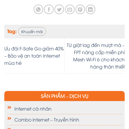
Tag:
Khuyến mãi
Từ giật lag đến mượt mà –
Ưu đãi F-Safe Go giảm 40%
FPT nâng cấp miễn phí
– Bảo vệ an toàn Internet
Mesh Wi-Fi 6 cho khách
mùa hè
hàng thân thiết
SẢN PHẨM – DỊCH VỤ
Internet cá nhân
Combo internet – Truyền hình