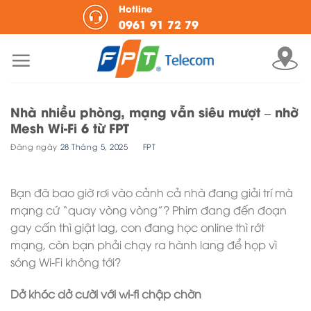
Skip
Hotline
0961 91 72 79
to
content
Nhà nhiều phòng, mạng vẫn siêu mượt – nhờ
Mesh Wi-Fi 6 từ FPT
Đăng ngày
28 Tháng 5, 2025
BY
FPT
Bạn đã bao giờ rơi vào cảnh cả nhà đang giải trí mà
mạng cứ “quay vòng vòng”? Phim đang đến đoạn
gay cấn thì giật lag, con đang học online thì rớt
mạng, còn bạn phải chạy ra hành lang để họp vì
sóng Wi-Fi không tới?
Dở khóc dở cười với wi-fi chập chờn