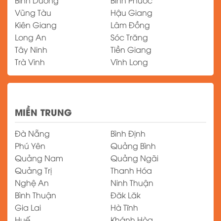
Bình Dương
Bình Phước
Vũng Tàu
Hậu Giang
Kiên Giang
Lâm Đồng
Long An
Sóc Trăng
Tây Ninh
Tiền Giang
Trà Vinh
Vĩnh Long
MIỀN TRUNG
Đà Nẵng
Bình Định
Phú Yên
Quảng Bình
Quảng Nam
Quảng Ngãi
Quảng Trị
Thanh Hóa
Nghệ An
Ninh Thuận
Bình Thuận
Đăk Lăk
Gia Lai
Hà Tĩnh
Huế
Khánh Hòa